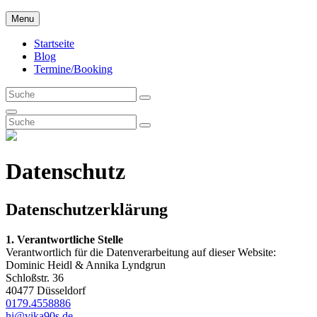
Skip
VIKA
Menu
God, save the 90s!
to
content
Startseite
Blog
Termine/Booking
Search
Search
for:
Search
Search
Search
for:
Datenschutz
Datenschutzerklärung
1. Verantwortliche Stelle
Verantwortlich für die Datenverarbeitung auf dieser Website:
Dominic Heidl & Annika Lyndgrun
Schloßstr. 36
40477 Düsseldorf
0179.4558886
hi@vika90s.de